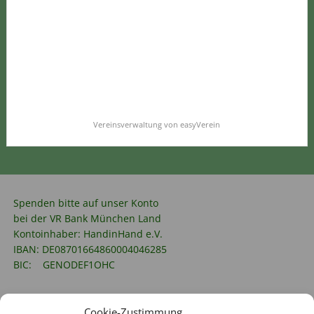
Vereinsverwaltung von easyVerein
Spenden bitte auf unser Konto
bei der VR Bank München Land
Kontoinhaber: HandinHand e.V.
IBAN: DE08701664860004046285
BIC: GENODEF1OHC
Cookie-Zustimmung