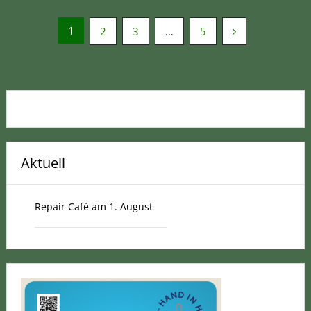
Seitennummerierung
1
2
3
…
5
der
Beiträge
Aktuell
Repair Café am 1. August